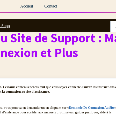
Accueil
Contact
t Comment Nous Contacter
u Site de Support : M
nnexion et Plus
te. Certains contenus nécessitent que vous soyez connecté. Suivez les instructions 
t la connexion au site d’assistance.
nce, vous pouvez en demander un en cliquant sur «
Demande De Connexion Au Site
»
 d’assistance pour accéder aux manuels d’utilisateur, guides pratiques, aide à la